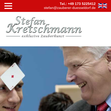
Tel.: +49 173 5225412
stefan@zauberer-duesseldorf.de
Navigation
Startseite
überspringen
Shows
Bühnensh
Tischzaub
Hypnose
Virtuelle
Zaubersh
Videos
Firmen
Events