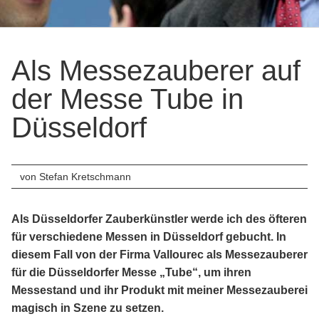
Firmenver
Messe-
Als Messezauberer auf
Entertain
der Messe Tube in
Private
Events
Düsseldorf
Geburtsta
Hochzeite
von Stefan Kretschmann
Sonstige
Anlässe
Als Düsseldorfer Zauberkünstler werde ich des öfteren
für verschiedene Messen in Düsseldorf gebucht. In
Referenzen
diesem Fall von der Firma Vallourec als Messezauberer
für die Düsseldorfer Messe „Tube“, um ihren
Vita
Messestand und ihr Produkt mit meiner Messezauberei
magisch in Szene zu setzen.
News