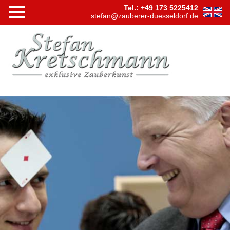
Tel.: +49 173 5225412
stefan@zauberer-duesseldorf.de
Navigation
Startseite
überspringen
Shows
Bühnensh
Tischzaub
Hypnose
Virtuelle
Zaubersh
Videos
Firmen
Events