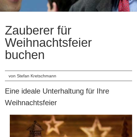
Firmenver
Messe-
Zauberer für
Entertain
Weihnachtsfeier
Private
Events
buchen
Geburtsta
Hochzeite
von Stefan Kretschmann
Sonstige
Eine ideale Unterhaltung für Ihre
Anlässe
Weihnachtsfeier
Referenzen
Vita
News