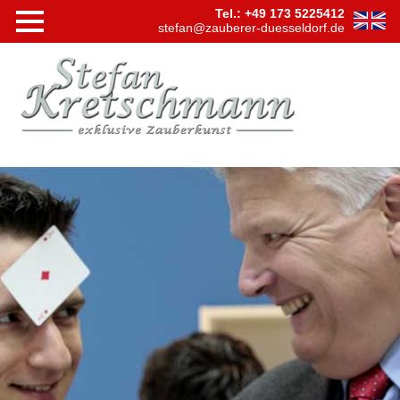
Tel.: +49 173 5225412
stefan@zauberer-duesseldorf.de
Navigation
Startseite
überspringen
Shows
Bühnensh
Tischzaub
Hypnose
Virtuelle
Zaubersh
Videos
Firmen
Events