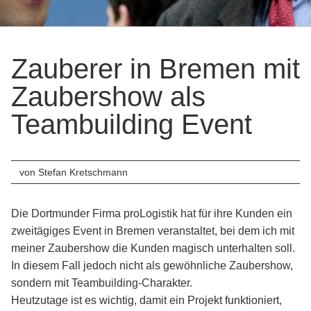
Firmenver
Messe-
Zauberer in Bremen mit
Entertain
Zaubershow als
Private
Events
Teambuilding Event
Geburtsta
Hochzeite
von Stefan Kretschmann
Sonstige
Anlässe
Die Dortmunder Firma proLogistik hat für ihre Kunden ein
zweitägiges Event in Bremen veranstaltet, bei dem ich mit
Referenzen
meiner Zaubershow die Kunden magisch unterhalten soll.
In diesem Fall jedoch nicht als gewöhnliche Zaubershow,
Vita
sondern mit Teambuilding-Charakter.
Heutzutage ist es wichtig, damit ein Projekt funktioniert,
News