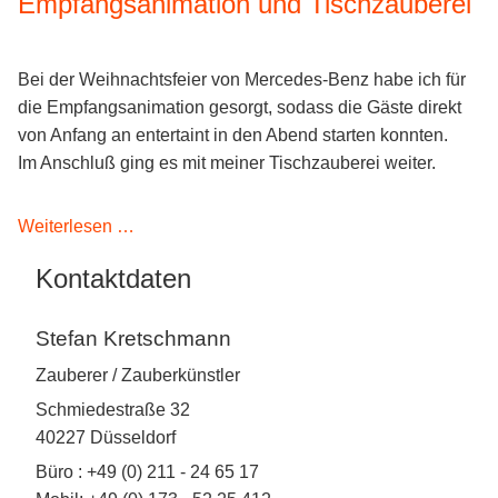
Empfangsanimation und Tischzauberei
Kontakt
Bei der Weihnachtsfeier von Mercedes-Benz habe ich für
die Empfangsanimation gesorgt, sodass die Gäste direkt
von Anfang an entertaint in den Abend starten konnten.
Im Anschluß ging es mit meiner Tischzauberei weiter.
Weihnachtsfeier
Weiterlesen …
Mercedes
Kontaktdaten
Benz
mit
Stefan Kretschmann
Empfangsanimation
und
Zauberer / Zauberkünstler
Tischzauberei
Schmiedestraße 32
40227 Düsseldorf
Büro : +49 (0) 211 - 24 65 17