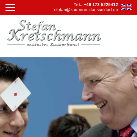
Tel.: +49 173 5225412
stefan@zauberer-duesseldorf.de
Navigation
Startseite
überspringen
Shows
Bühnensh
Tischzaub
Hypnose
Virtuelle
Zaubersh
Videos
Firmen
Events