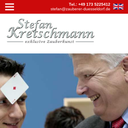
Tel.: +49 173 5225412
stefan@zauberer-duesseldorf.de
Navigation
Startseite
überspringen
Shows
Bühnensh
Tischzaub
Hypnose
Virtuelle
Zaubersh
Videos
Firmen
Events