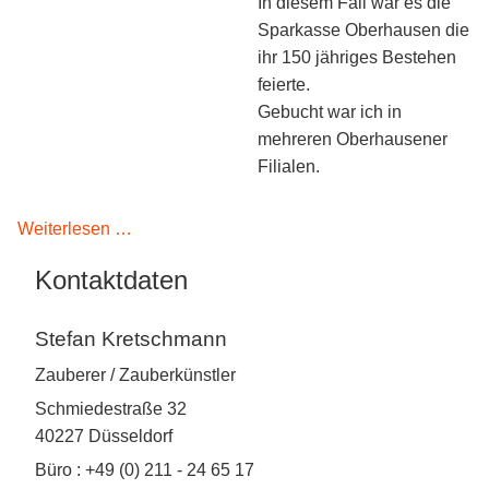
In diesem Fall war es die
Kontakt
Sparkasse Oberhausen die
ihr 150 jähriges Bestehen
feierte.
Gebucht war ich in
mehreren Oberhausener
Filialen.
Zaubern
Weiterlesen …
für
Kontaktdaten
die
Sparkasse
Stefan Kretschmann
Oberhausen
Zauberer / Zauberkünstler
Schmiedestraße 32
40227 Düsseldorf
Büro : +49 (0) 211 - 24 65 17