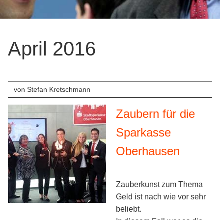
Firmenver
Messe-
April 2016
Entertain
Private
Events
von Stefan Kretschmann
Geburtsta
Zaubern für die
Hochzeite
Sparkasse
Sonstige
Oberhausen
Anlässe
Referenzen
Zauberkunst zum Thema
Vita
Geld ist nach wie vor sehr
beliebt.
News