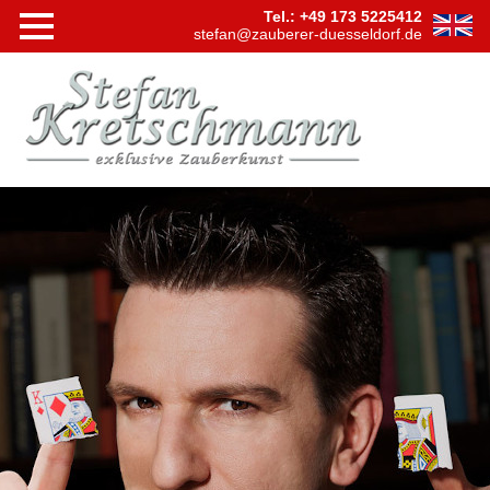
Tel.: +49 173 5225412
stefan@zauberer-duesseldorf.de
Navigation
Startseite
überspringen
Shows
Bühnensh
Tischzaub
Hypnose
Virtuelle
Zaubersh
Videos
Firmen
Events