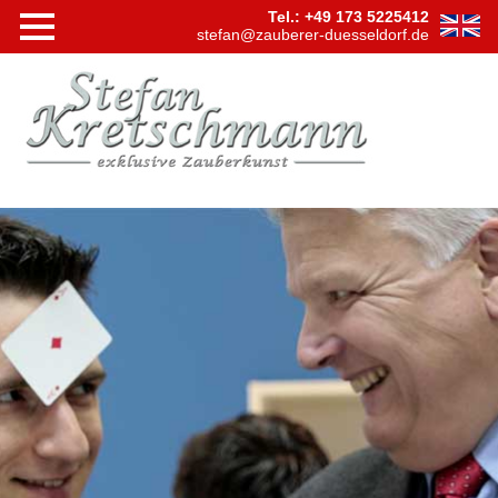
Tel.: +49 173 5225412
stefan@zauberer-duesseldorf.de
Navigation
Startseite
überspringen
Shows
Bühnensh
Tischzaub
Hypnose
Virtuelle
Zaubersh
Videos
Firmen
Events