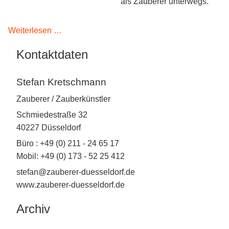
als Zauberer unterwegs.
Kontakt
Zauberer
Weiterlesen …
in
Kontaktdaten
Bonn
bei
Stefan Kretschmann
Rhein
in
Zauberer / Zauberkünstler
Flammen
Schmiedestraße 32
40227 Düsseldorf
Büro : +49 (0) 211 - 24 65 17
Mobil: +49 (0) 173 - 52 25 412
stefan@zauberer-duesseldorf.de
www.zauberer-duesseldorf.de
Archiv