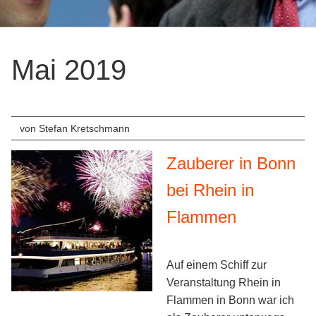
Firmenver
Messe-
Mai 2019
Entertain
Private
Events
von Stefan Kretschmann
Geburtsta
Zauberer in Bonn
Hochzeite
bei Rhein in
Sonstige
Flammen
Anlässe
Referenzen
Auf einem Schiff zur
Vita
Veranstaltung Rhein in
Flammen in Bonn war ich
News